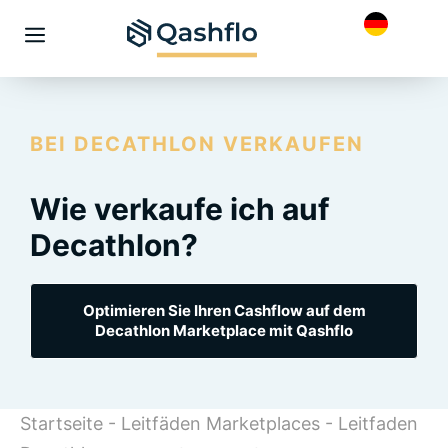
Skip
to
Menü
content
BEI DECATHLON VERKAUFEN
Wie verkaufe ich auf
Decathlon?
Optimieren Sie Ihren Cashflow auf dem
Decathlon Marketplace mit Qashflo
Startseite
-
Leitfäden Marketplaces
-
Leitfaden