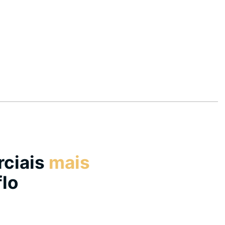
rciais
mais
lo