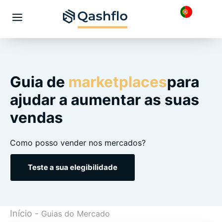
Saltar
para
Menu
o
conteúdo
Guia de
marketplaces
para
ajudar a aumentar as suas
vendas
Como posso vender nos mercados?
Teste a sua elegibilidade
Início
-
Guias do Mercado