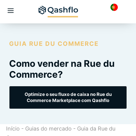
Saltar
para
Menu
o
conteúdo
GUIA RUE DU COMMERCE
Como vender na Rue du
Commerce?
Optimize o seu fluxo de caixa no Rue du
Commerce Marketplace com Qashflo
Início
-
Guias do mercado
-
Guia da Rue du