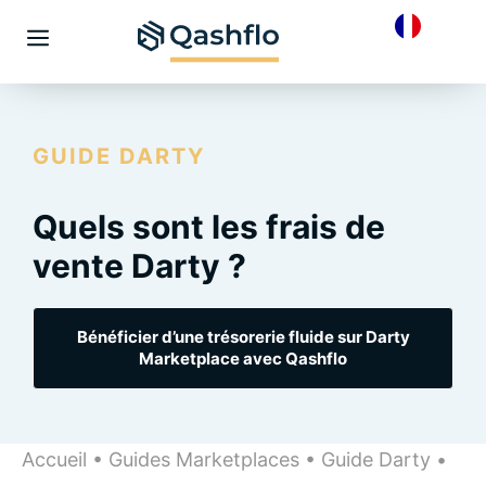
Skip
to
Menu
content
GUIDE DARTY
Quels sont les frais de
vente Darty ?
Bénéficier d’une trésorerie fluide sur Darty
Marketplace avec Qashflo
Accueil
•
Guides Marketplaces
•
Guide Darty
•