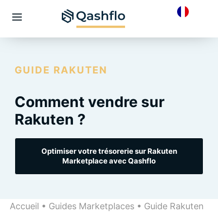
Skip
to
Menu
content
GUIDE RAKUTEN
Comment vendre sur
Rakuten ?
Optimiser votre trésorerie sur Rakuten
Marketplace avec Qashflo
Accueil
•
Guides Marketplaces
•
Guide Rakuten