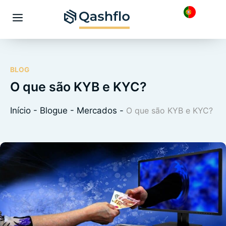
Saltar
para
Menu
o
conteúdo
BLOG
O que são KYB e KYC?
Início
-
Blogue
-
Mercados
-
O que são KYB e KYC?